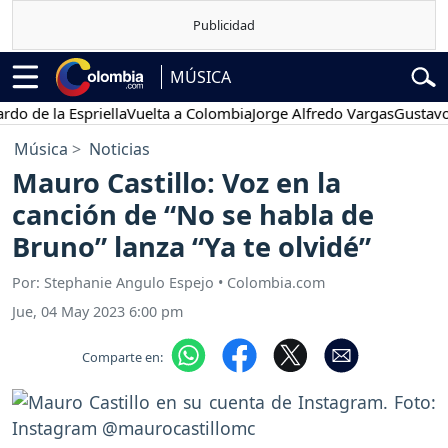
MÚSICA
e la Espriella
Vuelta a Colombia
Jorge Alfredo Vargas
Gustavo Pet
Música
Noticias
Mauro Castillo: Voz en la
canción de “No se habla de
Bruno” lanza “Ya te olvidé”
Por: Stephanie Angulo Espejo • Colombia.com
Jue, 04 May 2023 6:00 pm
Comparte en: