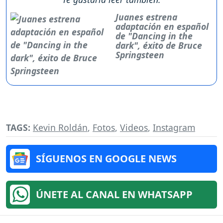
Juanes estrena
adaptación en español
de "Dancing in the
dark", éxito de Bruce
Springsteen
TAGS:
Kevin Roldán
,
Fotos
,
Videos
,
Instagram
SÍGUENOS EN GOOGLE NEWS
ÚNETE AL CANAL EN WHATSAPP