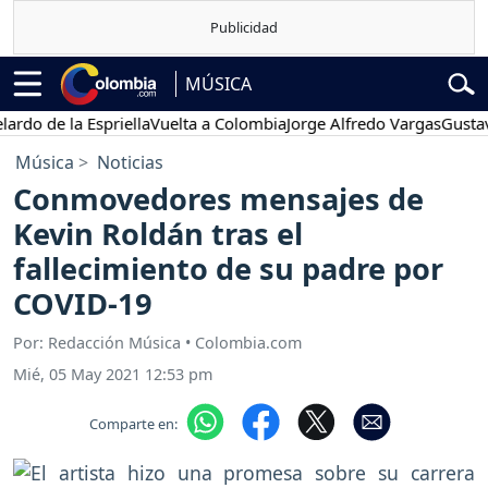
MÚSICA
 de la Espriella
Vuelta a Colombia
Jorge Alfredo Vargas
Gustavo P
Música
Noticias
Conmovedores mensajes de
Kevin Roldán tras el
fallecimiento de su padre por
COVID-19
Por: Redacción Música • Colombia.com
Mié, 05 May 2021 12:53 pm
Comparte en: