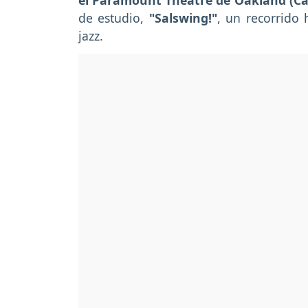
el Paramount Theatre de Oakland (Cal
de estudio,
"Salswing!"
, un recorrido 
jazz.