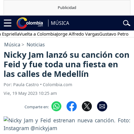
MÚSICA
iella
Vuelta a Colombia
Jorge Alfredo Vargas
Gustavo Petro
Pose
Música
Noticias
Nicky Jam lanzó su canción con
Feid y fue toda una fiesta en
las calles de Medellín
Por: Paula Castro • Colombia.com
Vie, 19 May 2023 10:25 am
Comparte en: