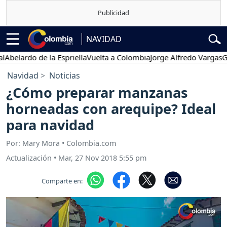
NAVIDAD
elardo de la Espriella
Vuelta a Colombia
Jorge Alfredo Vargas
Gusta
Navidad
Noticias
¿Cómo preparar manzanas
horneadas con arequipe? Ideal
para navidad
Por: Mary Mora • Colombia.com
Actualización
•
Mar, 27 Nov 2018 5:55 pm
Comparte en: