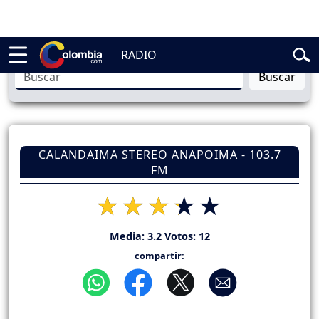
belardo de la Espriella
Vuelta a Colombia
Jorge Alfredo Vargas
Gust
RADIO
Buscar
CALANDAIMA STEREO ANAPOIMA - 103.7
FM
Media:
3.2
Votos:
12
compartir: