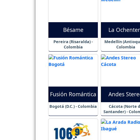
Bésame
La Ochente
Pereira (Risaralda) -
Medellín (Antioqui
Colombia
Colombia
Fusión Romántica
Andes Stere
Bogotá (D.C.) - Colombia
Cácota (Norte de
Santander) - Colo