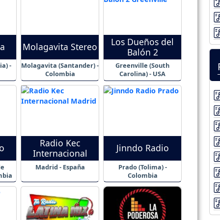
Los Dueños del
ra
Molagavita Stereo
Balón 2
a) -
Molagavita (Santander) -
Greenville (South
Colombia
Carolina) - USA
Radio Kec
o
Jinndo Radio
Internacional
Madrid - España
Prado (Tolima) -
mbia
Colombia