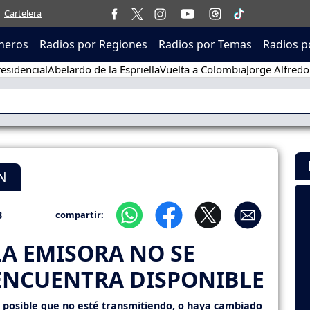
Cartelera
neros
Radios por Regiones
Radios por Temas
Radios p
esidencial
Abelardo de la Espriella
Vuelta a Colombia
Jorge Alfredo
N
3
compartir:
LA EMISORA NO SE
ENCUENTRA DISPONIBLE
s posible que no esté transmitiendo, o haya cambiado