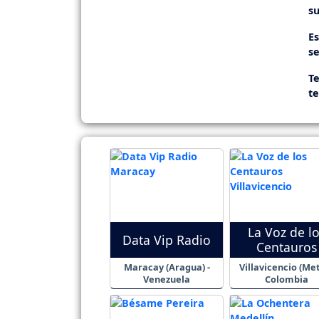
su
E
se
Te
t
La Voz de l
Data Vip Radio
Centauros
Maracay (Aragua) -
Villavicencio (Met
Venezuela
Colombia