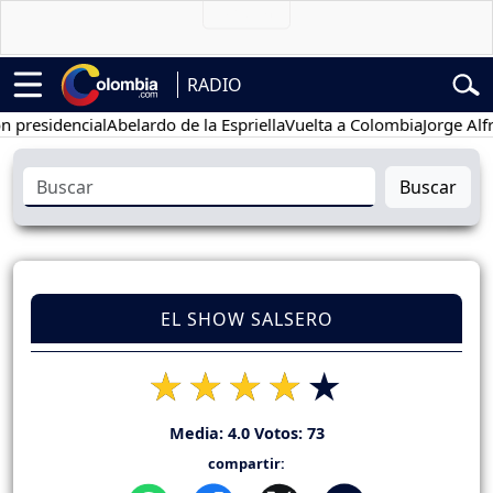
RADIO
idencial
Abelardo de la Espriella
Vuelta a Colombia
Jorge Alfredo 
Buscar
EL SHOW SALSERO
Media:
4.0
Votos:
73
compartir: