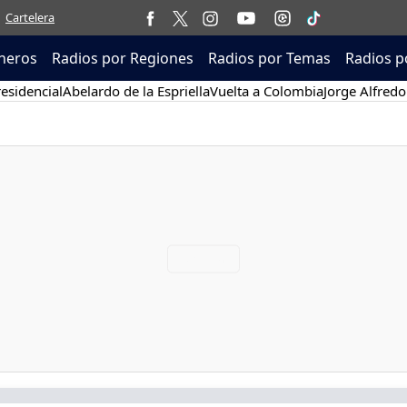
Cartelera
neros
Radios por Regiones
Radios por Temas
Radios p
esidencial
Abelardo de la Espriella
Vuelta a Colombia
Jorge Alfredo