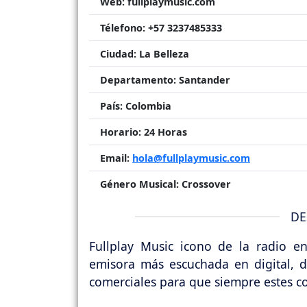
Web:
fullplaymusic.com
Télefono:
+57 3237485333
Ciudad:
La Belleza
Departamento:
Santander
País:
Colombia
Horario:
24 Horas
Email:
hola@fullplaymusic.com
Género Musical:
Crossover
DE
Fullplay Music icono de la radio e
emisora más escuchada en digital, 
comerciales para que siempre estes con