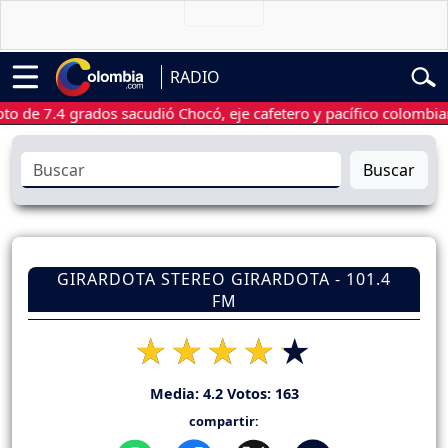
RADIO
7.4 grados sacudió Chocó, eje cafetero y pacífico colombiano
Buscar
GIRARDOTA STEREO GIRARDOTA - 101.4
FM
Media:
4.2
Votos:
163
compartir: