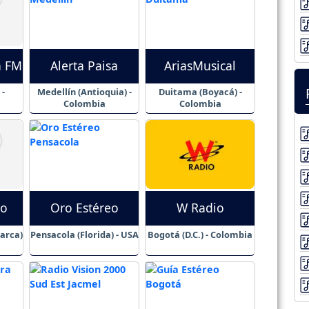
a FM
Alerta Paisa
AriasMusical
-
Medellín (Antioquia) -
Duitama (Boyacá) -
Colombia
Colombia
eo
Oro Estéreo
W Radio
arca)
Pensacola (Florida) - USA
Bogotá (D.C.) - Colombia