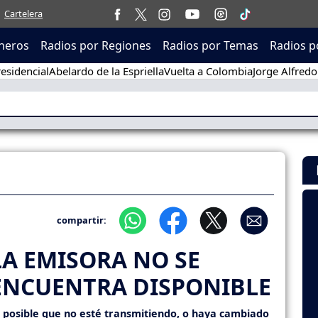
Cartelera
neros
Radios por Regiones
Radios por Temas
Radios p
esidencial
Abelardo de la Espriella
Vuelta a Colombia
Jorge Alfredo
compartir:
LA EMISORA NO SE
ENCUENTRA DISPONIBLE
s posible que no esté transmitiendo, o haya cambiado