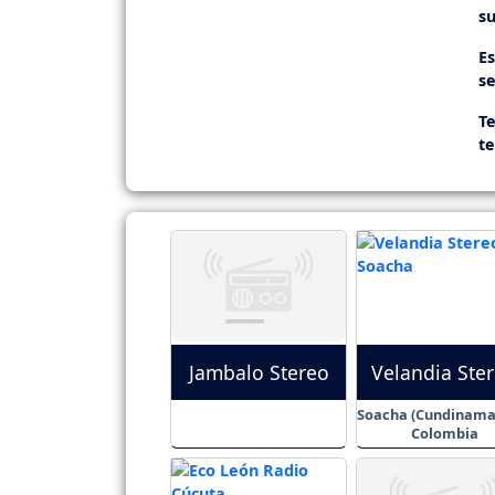
su
E
se
Te
t
Jambalo Stereo
Velandia Ste
Soacha (Cundinamar
Colombia