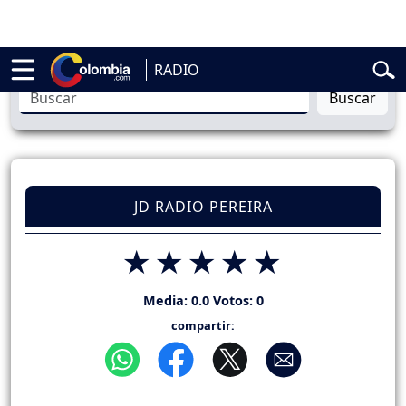
Abelardo de la Espriella
Vuelta a Colombia
Jorge Alfredo Vargas
Gus
RADIO
Buscar
JD RADIO PEREIRA
Media:
0.0
Votos:
0
compartir: