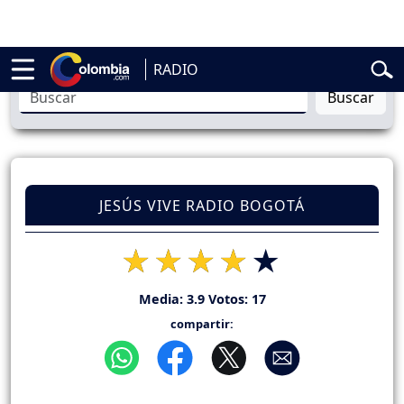
lardo de la Espriella
Vuelta a Colombia
Jorge Alfredo Vargas
Gusta
RADIO
Buscar
JESÚS VIVE RADIO BOGOTÁ
Media:
3.9
Votos:
17
compartir: