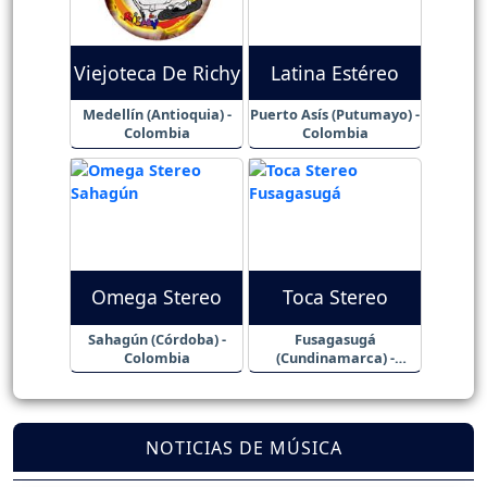
Viejoteca De Richy
Latina Estéreo
Medellín (Antioquia) -
Puerto Asís (Putumayo) -
Colombia
Colombia
Omega Stereo
Toca Stereo
Sahagún (Córdoba) -
Fusagasugá
Colombia
(Cundinamarca) -
Colombia
NOTICIAS DE MÚSICA