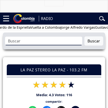
RADIO
 la Espriella
Vuelta a Colombia
Jorge Alfredo Vargas
Gustavo Petr
Buscar
LA PAZ STEREO LA PAZ - 103.2 FM
Media:
4.3
Votos:
116
compartir: