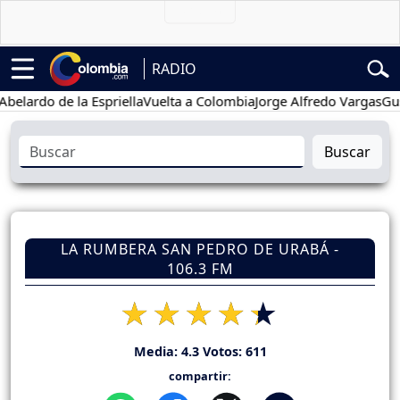
RADIO
do de la Espriella
Vuelta a Colombia
Jorge Alfredo Vargas
Gustavo 
Buscar
LA RUMBERA SAN PEDRO DE URABÁ -
106.3 FM
Media:
4.3
Votos:
611
compartir: