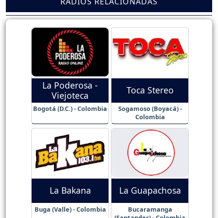
RADIOS RELACIONADAS
La Poderosa -
Toca Stereo
Viejoteca
Bogotá (D.C.) - Colombia
Sogamoso (Boyacá) -
Colombia
La Bakana
La Guapachosa
Buga (Valle) - Colombia
Bucaramanga
(Santander) - Colombia