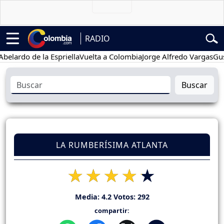
RADIO
do de la Espriella
Vuelta a Colombia
Jorge Alfredo Vargas
Gustavo 
Buscar
LA RUMBERÍSIMA ATLANTA
Media:
4.2
Votos:
292
compartir: