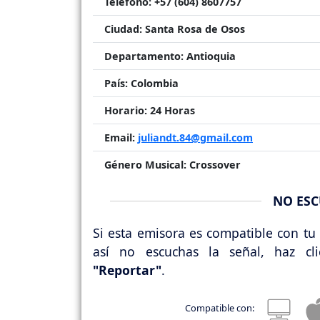
Télefono:
+57 (604) 8607757
Ciudad:
Santa Rosa de Osos
Departamento:
Antioquia
País:
Colombia
Horario:
24 Horas
Email:
juliandt.84@gmail.com
Género Musical:
Crossover
NO ESC
Si esta emisora es compatible con tu 
así no escuchas la señal, haz cl
"Reportar"
.
Compatible con: