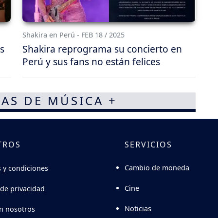
Shakira en Perú - FEB 18 / 2025
s
Shakira reprograma su concierto en
Perú y sus fans no están felices
AS DE MÚSICA +
TROS
SERVICIOS
Cambio de moneda
 y condiciones
Cine
 de privacidad
Noticias
n nosotros