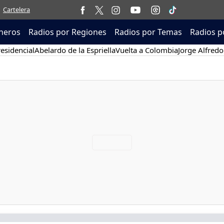
Cartelera
neros
Radios por Regiones
Radios por Temas
Radios p
esidencial
Abelardo de la Espriella
Vuelta a Colombia
Jorge Alfredo