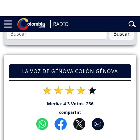
elardo de la Espriella
Vuelta a Colombia
Jorge Alfredo Vargas
Gust
RADIO
Buscar
LA VOZ DE GÉNOVA COLÓN GÉNOVA
Media:
4.3
Votos:
236
compartir: