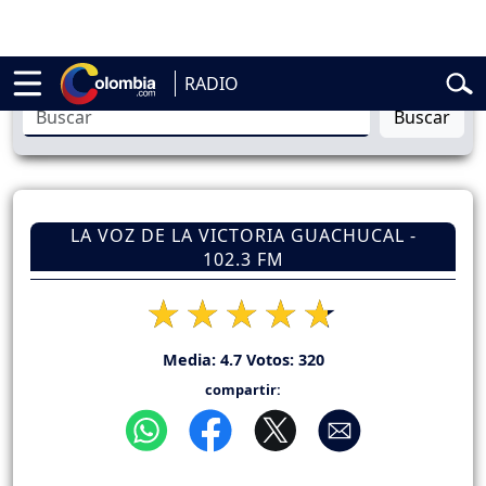
cial
Abelardo de la Espriella
Liga BetPlay
Spider-Man
Gustavo Petro
RADIO
Buscar
LA VOZ DE LA VICTORIA GUACHUCAL -
102.3 FM
Media:
4.7
Votos:
320
compartir: