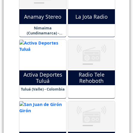
Anamay Stereo
La Jota Radio
Nimaima
(Cundinamarca) -
Colombia
Activa Deportes
Radio Tele
Tuluá
Rehoboth
Tuluá (Valle) - Colombia