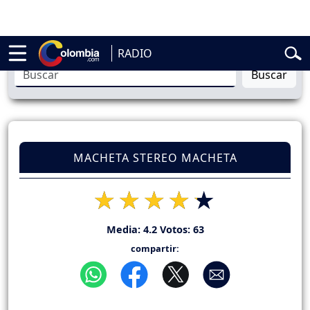
cial
Abelardo de la Espriella
Liga BetPlay
Spider-Man
Gustavo Petr
RADIO
Buscar
MACHETA STEREO MACHETA
Media:
4.2
Votos:
63
compartir: