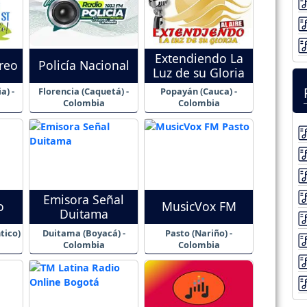
Extendiendo La
ereo
Policía Nacional
Luz de su Gloria
a) -
Florencia (Caquetá) -
Popayán (Cauca) -
Colombia
Colombia
Emisora Señal
o
MusicVox FM
Duitama
tico)
Duitama (Boyacá) -
Pasto (Nariño) -
Colombia
Colombia