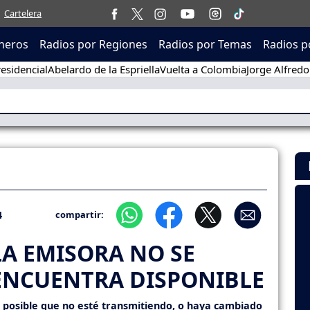
Cartelera
neros
Radios por Regiones
Radios por Temas
Radios p
esidencial
Abelardo de la Espriella
Vuelta a Colombia
Jorge Alfredo
4
compartir:
LA EMISORA NO SE
ENCUENTRA DISPONIBLE
s posible que no esté transmitiendo, o haya cambiado