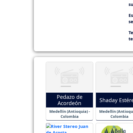
su
E
se
Te
t
Pedazo de
Shaday Estér
Acordeón
Medellín (Antioquia) -
Medellín (Antioqui
Colombia
Colombia