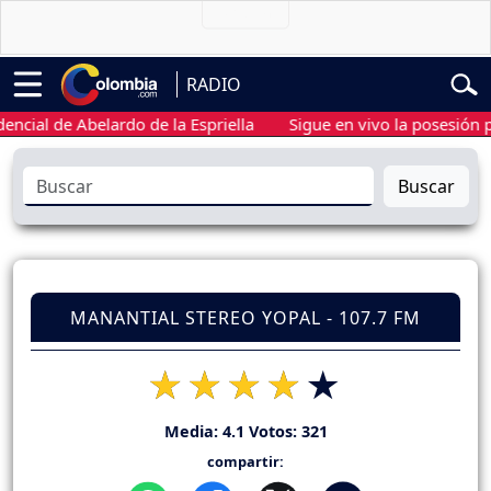
RADIO
l de Abelardo de la Espriella
Sigue en vivo la posesión presid
Buscar
MANANTIAL STEREO YOPAL - 107.7 FM
Media:
4.1
Votos:
321
compartir: