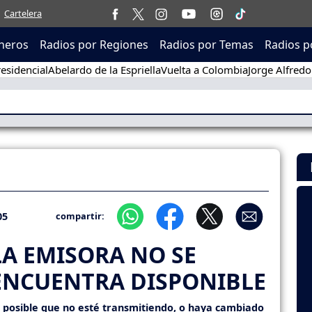
Cartelera
neros
Radios por Regiones
Radios por Temas
Radios p
esidencial
Abelardo de la Espriella
Vuelta a Colombia
Jorge Alfredo
05
compartir:
LA EMISORA NO SE
ENCUENTRA DISPONIBLE
s posible que no esté transmitiendo, o haya cambiado