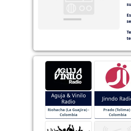
su
E
se
Te
t
Aguja & Vinilo
Jinndo Radi
Radio
Riohacha (La Guajira) -
Prado (Tolima) 
Colombia
Colombia