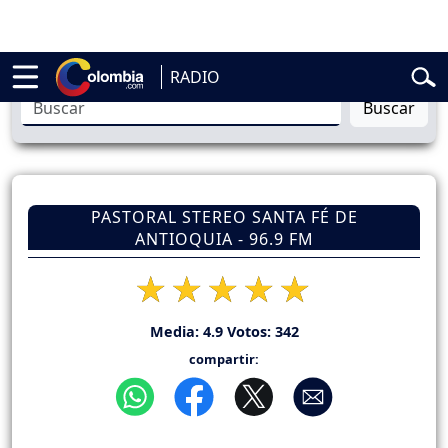
o de la Espriella
Vuelta a Colombia
Jorge Alfredo Vargas
Gustavo P
RADIO
Buscar
PASTORAL STEREO SANTA FÉ DE
ANTIOQUIA - 96.9 FM
Media:
4.9
Votos:
342
compartir: