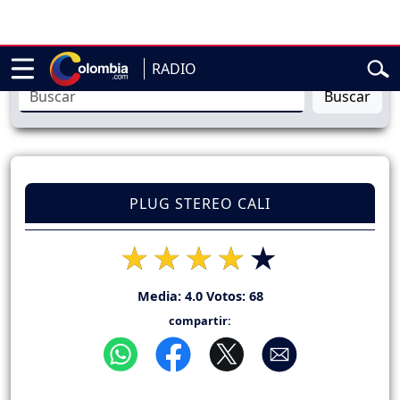
dencial de Abelardo de la Espriella
Sigue en vivo la posesión p
RADIO
Buscar
PLUG STEREO CALI
Media:
4.0
Votos:
68
compartir: