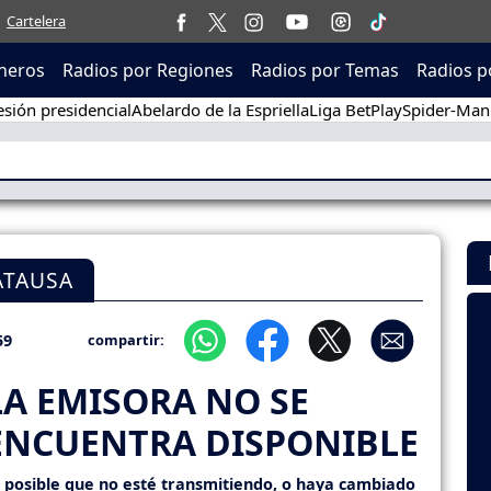
Cartelera
neros
Radios por Regiones
Radios por Temas
Radios p
sión presidencial
Abelardo de la Espriella
Liga BetPlay
Spider-Man
ATAUSA
59
compartir:
LA EMISORA NO SE
ENCUENTRA DISPONIBLE
s posible que no esté transmitiendo, o haya cambiado