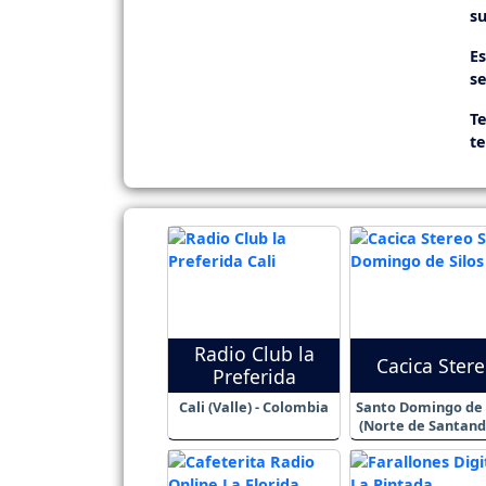
su
E
se
Te
t
Radio Club la
Cacica Ster
Preferida
Cali (Valle) - Colombia
Santo Domingo de 
(Norte de Santande
Colombia