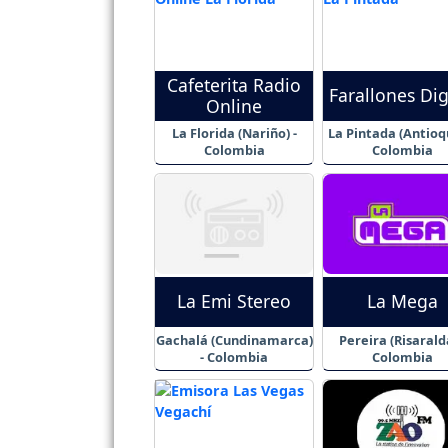
Cafeterita Radio
Farallones Dig
Online
La Florida (Nariño) -
La Pintada (Antioqu
Colombia
Colombia
La Emi Stereo
La Mega
Gachalá (Cundinamarca)
Pereira (Risaralda
- Colombia
Colombia