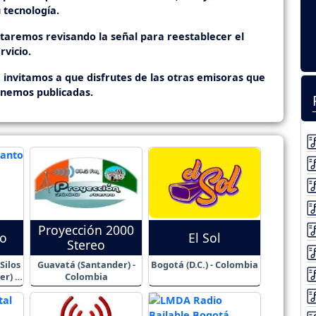
 tecnología.
staremos revisando la señal para reestablecer el
rvicio.
 invitamos a que disfrutes de las otras emisoras que
enemos publicadas.
Proyección 2000
eo
El Sol
Stereo
Silos
Guavatá (Santander) -
Bogotá (D.C.) - Colombia
r) -
Colombia