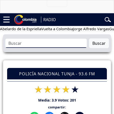
RADIO
do de la Espriella
Vuelta a Colombia
Jorge Alfredo Vargas
Gustavo
Buscar
POLICÍA NACIONAL TUNJA - 93.6 FM
Media:
3.9
Votos:
201
compartir: