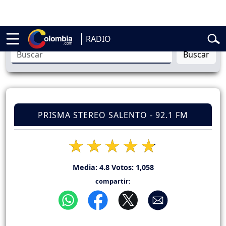
lardo de la Espriella
Vuelta a Colombia
Jorge Alfredo Vargas
Gusta
RADIO
Buscar
PRISMA STEREO SALENTO - 92.1 FM
Media:
4.8
Votos:
1,058
compartir: