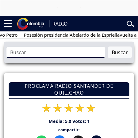
RADIO
De Interés:
Posesión presidencial
Abelardo de la Espriella
Vuelta a
Buscar
PROCLAMA RADIO SANTANDER DE
QUILICHAO
Media:
5.0
Votos:
1
compartir: