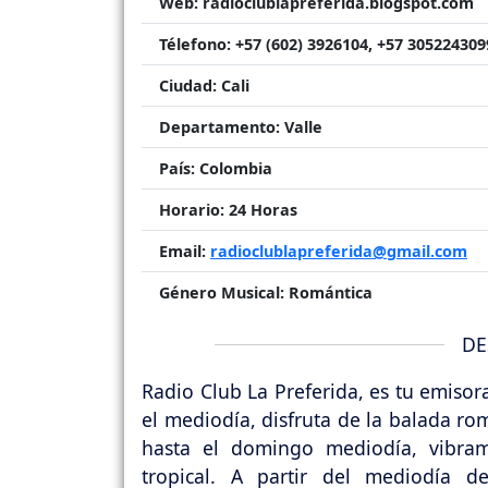
Web:
radioclublapreferida.blogspot.com
Télefono:
+57 (602) 3926104, +57 305224309
Ciudad:
Cali
Departamento:
Valle
País:
Colombia
Horario:
24 Horas
Email:
radioclublapreferida@gmail.com
Género Musical:
Romántica
DE
Radio Club La Preferida, es tu emiso
el mediodía, disfruta de la balada ro
hasta el domingo mediodía, vibra
tropical. A partir del mediodía 