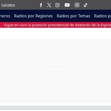
Cartelera
neros
Radios por Regiones
Radios por Temas
Radios p
Sigue en vivo la posesión presidencial de Abelardo de la Esprie