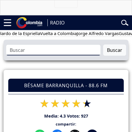
RADIO
de la Espriella
Vuelta a Colombia
Jorge Alfredo Vargas
Gustavo Pet
Buscar
BÉSAME BARRANQUILLA - 88.6 FM
Media:
4.3
Votos:
927
compartir: