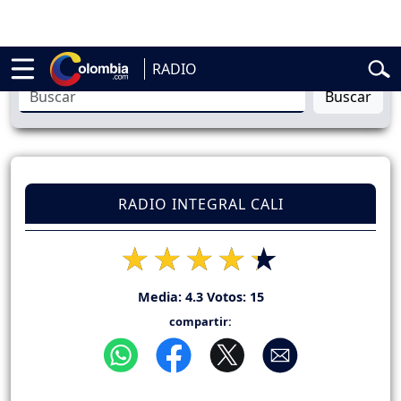
elardo de la Espriella
Vuelta a Colombia
Jorge Alfredo Vargas
Gust
RADIO
Buscar
RADIO INTEGRAL CALI
Media:
4.3
Votos:
15
compartir: