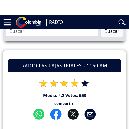
 de la Espriella
Vuelta a Colombia
Jorge Alfredo Vargas
Gustavo Pe
RADIO
Buscar
RADIO LAS LAJAS IPIALES - 1160 AM
Media:
4.2
Votos:
553
compartir: