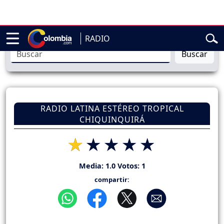
dencial de Abelardo de la Espriella
Sigue en vivo la posesión p
RADIO
Buscar
RADIO LATINA ESTÉREO TROPICAL
CHIQUINQUIRÁ
Media:
1.0
Votos:
1
compartir: