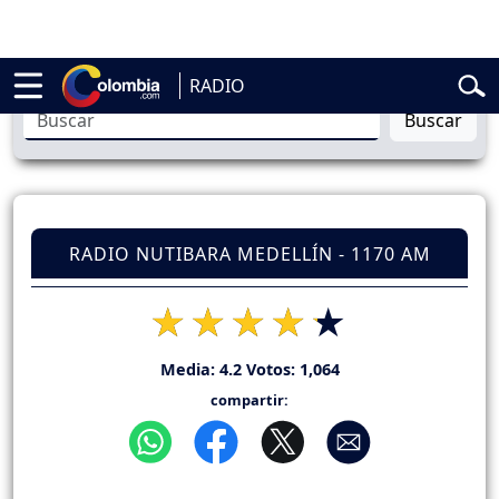
elardo de la Espriella
Vuelta a Colombia
Jorge Alfredo Vargas
Gust
RADIO
Buscar
RADIO NUTIBARA MEDELLÍN - 1170 AM
Media:
4.2
Votos:
1,064
compartir: