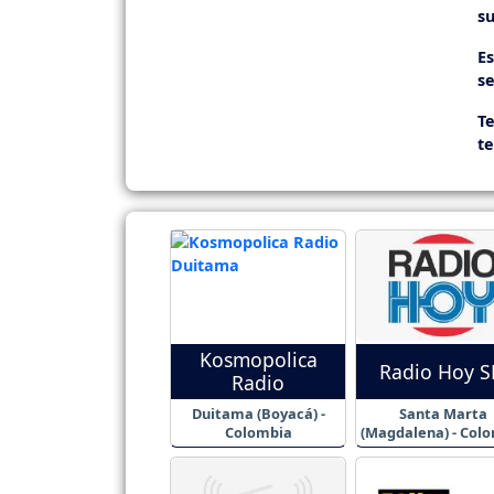
su
E
se
Te
t
Kosmopolica
Radio Hoy 
Radio
Duitama (Boyacá) -
Santa Marta
Colombia
(Magdalena) - Col