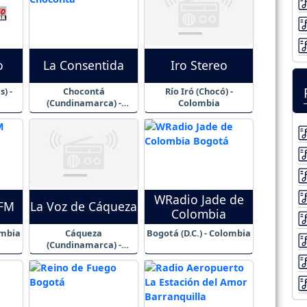
o
La Consentida
Iro Stereo
) -
Chocontá
Río Iró (Chocó) -
(Cundinamarca) -
Colombia
Colombia
WRadio Jade de
 FM
La Voz de Cáqueza
Colombia
ombia
Cáqueza
Bogotá (D.C.) - Colombia
(Cundinamarca) -
Colombia