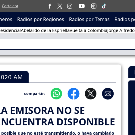
Cartelera
neros
Radios por Regiones
Radios por Temas
Radios p
esidencial
Abelardo de la Espriella
Vuelta a Colombia
Jorge Alfredo
1020 AM
compartir:
LA EMISORA NO SE
ENCUENTRA DISPONIBLE
s posible que no esté transmitiendo, o haya cambiado