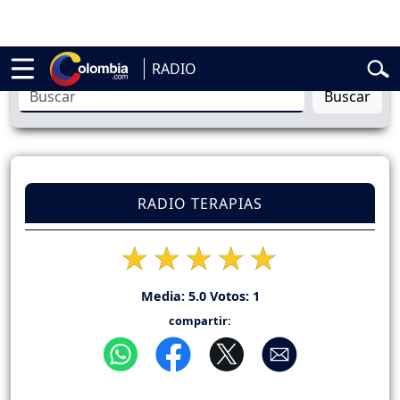
al
Abelardo de la Espriella
Liga BetPlay
Spider-Man
Gustavo Petro
RADIO
Buscar
RADIO TERAPIAS
Media:
5.0
Votos:
1
compartir: