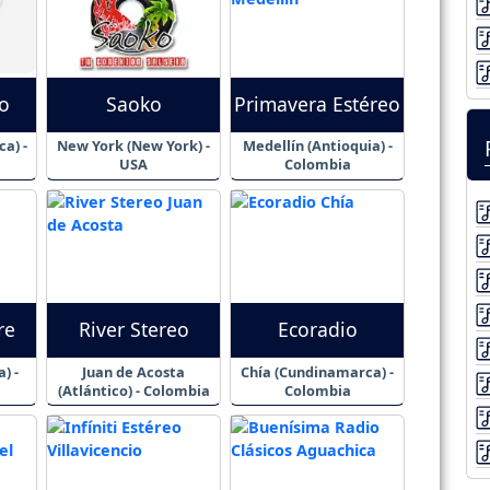
o
Saoko
Primavera Estéreo
a) -
New York (New York) -
Medellín (Antioquia) -
USA
Colombia
re
River Stereo
Ecoradio
) -
Juan de Acosta
Chía (Cundinamarca) -
(Atlántico) - Colombia
Colombia