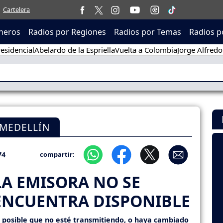
Cartelera
neros
Radios por Regiones
Radios por Temas
Radios p
esidencial
Abelardo de la Espriella
Vuelta a Colombia
Jorge Alfredo
 MEDELLÍN
74
compartir:
LA EMISORA NO SE
ENCUENTRA DISPONIBLE
s posible que no esté transmitiendo, o haya cambiado