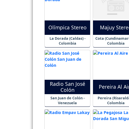
Olímpica Stereo
Majuy Stere
La Dorada (Caldas) -
Cota (Cundinamarc
Colombia
Colombia
Radio San José
Pereira Al Ai
Colón
San Juan de Colón -
Pereira (Risaralda
Venezuela
Colombia