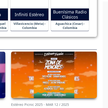
Buenísima Radio
a
Infíniti Estéreo
Clásicos
guel
Villavicencio (Meta) -
Aguachica (Cesar) -
mbia
Colombia
Colombia
Estéreo Picnic 2025 - MAR 12 / 2025