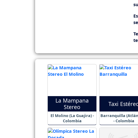
su
E
se
Te
t
La Mampana
Taxi Estére
Stereo
El Molino (La Guajira) -
Barranquilla (Atlán
Colombia
- Colombia