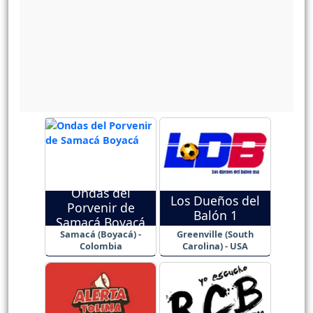
Ondas del
Los Dueños del
Porvenir de
Balón 1
Samacá Boyacá
Samacá (Boyacá) -
Greenville (South
Colombia
Carolina) - USA