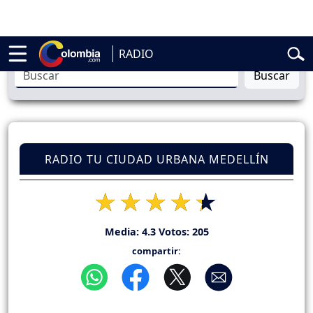
belardo de la Espriella
Vuelta a Colombia
Jorge Alfredo Vargas
Gust
RADIO
Buscar
RADIO TU CIUDAD URBANA MEDELLÍN
Media:
4.3
Votos:
205
compartir: