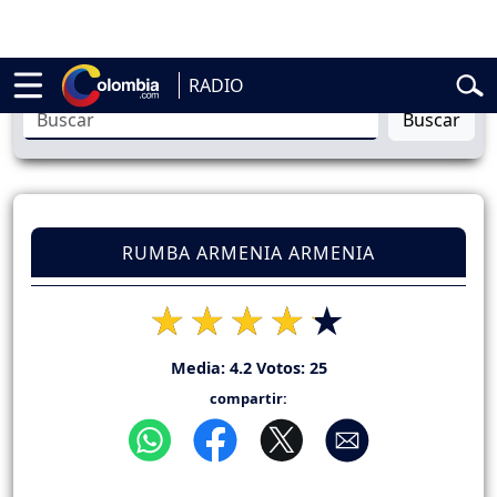
elardo de la Espriella
Vuelta a Colombia
Jorge Alfredo Vargas
Gusta
RADIO
Buscar
RUMBA ARMENIA ARMENIA
Media:
4.2
Votos:
25
compartir: