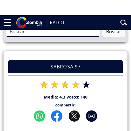
elardo de la Espriella
Vuelta a Colombia
Jorge Alfredo Vargas
Gust
RADIO
Buscar
SABROSA 97
Media:
4.3
Votos:
140
compartir: