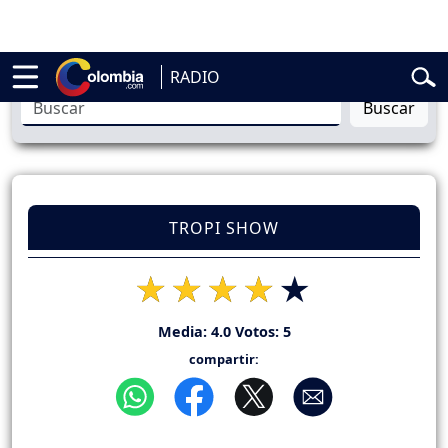
belardo de la Espriella
Vuelta a Colombia
Jorge Alfredo Vargas
Gus
RADIO
Buscar
TROPI SHOW
Media:
4.0
Votos:
5
compartir: