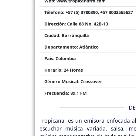
Web:
www.tropicanafm.com
Télefono:
+57 (5) 3780390, +57 3003565627
Dirección:
Calle 88 No. 42B-13
Ciudad:
Barranquilla
Departamento:
Atlántico
País:
Colombia
Horario:
24 Horas
Género Musical:
Crossover
Frecuencia:
89.1 FM
DE
Tropicana, es un emisora enfocada al
escuchar música variada, salsa, m