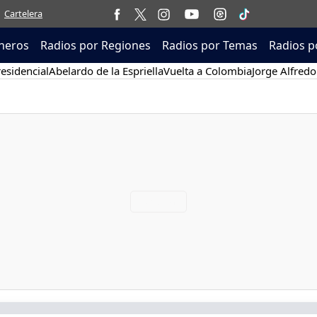
Cartelera
neros
Radios por Regiones
Radios por Temas
Radios p
esidencial
Abelardo de la Espriella
Vuelta a Colombia
Jorge Alfredo