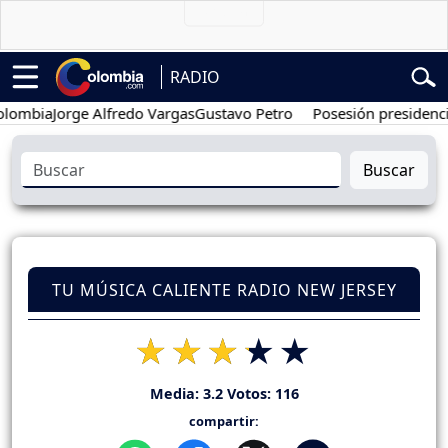
RADIO
ia
Jorge Alfredo Vargas
Gustavo Petro
Posesión presidencial
Abe
Buscar
TU MÚSICA CALIENTE RADIO NEW JERSEY
Media:
3.2
Votos:
116
compartir: