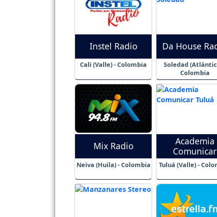
Instel Radio
Da House Ra
Cali (Valle) - Colombia
Soledad (Atlántic
Colombia
Academia
Mix Radio
Comunicar
Neiva (Huila) - Colombia
Tuluá (Valle) - Col