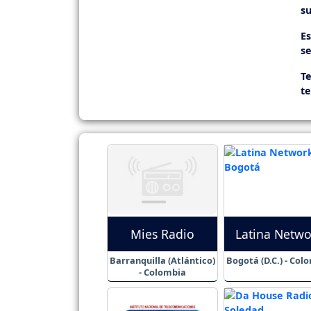
su
E
se
Te
t
Mies Radio
Latina Netwo
Barranquilla (Atlántico)
Bogotá (D.C.) - Col
- Colombia