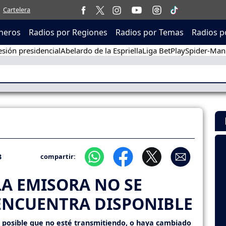
Cartelera
neros
Radios por Regiones
Radios por Temas
Radios p
sión presidencial
Abelardo de la Espriella
Liga BetPlay
Spider-Man
3
compartir:
LA EMISORA NO SE
ENCUENTRA DISPONIBLE
s posible que no esté transmitiendo, o haya cambiado