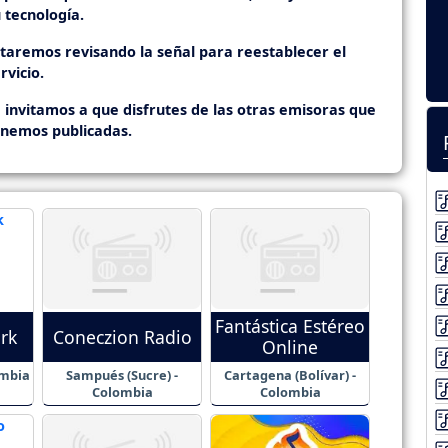
 tecnología.
staremos revisando la señal para reestablecer el
rvicio.
 invitamos a que disfrutes de las otras emisoras que
enemos publicadas.
Fantástica Estéreo
rk
Coneczion Radio
Online
ombia
Sampués (Sucre) -
Cartagena (Bolívar) -
Colombia
Colombia