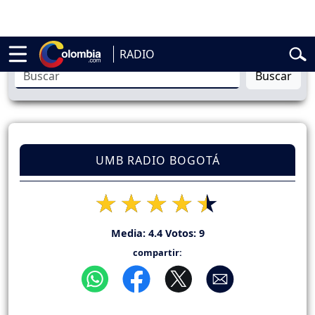
cial
Abelardo de la Espriella
Liga BetPlay
Spider-Man
Gustavo Petro
RADIO
Buscar
UMB RADIO BOGOTÁ
Media:
4.4
Votos:
9
compartir: