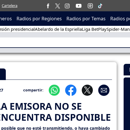
Cartelera
neros
Radios por Regiones
Radios por Temas
Radios p
sión presidencial
Abelardo de la Espriella
Liga BetPlay
Spider-Man
M
27
compartir:
LA EMISORA NO SE
ENCUENTRA DISPONIBLE
s posible que no esté transmitiendo, o haya cambiado