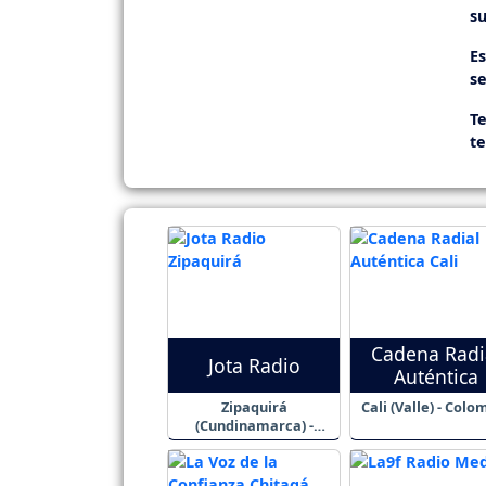
su
E
se
Te
t
Cadena Radi
Jota Radio
Auténtica
Zipaquirá
Cali (Valle) - Colo
(Cundinamarca) -
Colombia