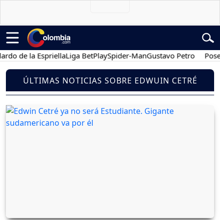
 de la Espriella
Liga BetPlay
Spider-Man
Gustavo Petro
Posesión
ÚLTIMAS NOTICIAS SOBRE EDWUIN CETRÉ