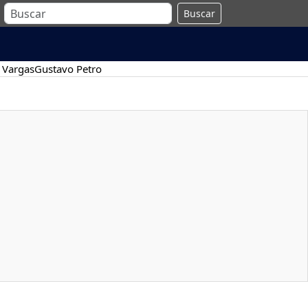
Buscar
 Vargas
Gustavo Petro