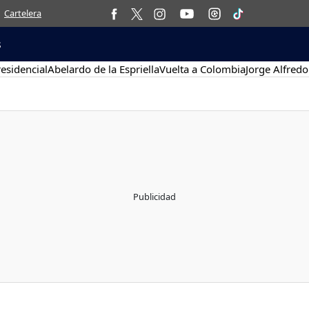
Cartelera
s
esidencial
Abelardo de la Espriella
Vuelta a Colombia
Jorge Alfredo