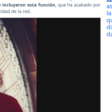
e incluyeron esta función,
que ha acabado por
tidad de la red.