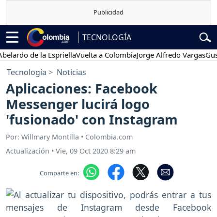
TECNOLOGÍA
do de la Espriella
Vuelta a Colombia
Jorge Alfredo Vargas
Gustavo 
Tecnología
Noticias
Aplicaciones: Facebook
Messenger lucirá logo
'fusionado' con Instagram
Por: Willmary Montilla • Colombia.com
Actualización
•
Vie, 09 Oct 2020 8:29 am
Comparte en: